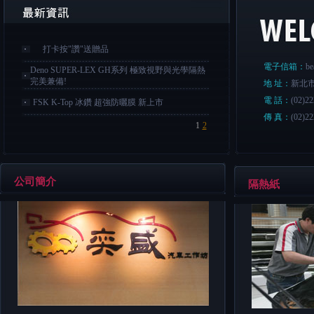
打卡按"讚"送贈品
電子信箱：
be
Deno SUPER-LEX GH系列 極致視野與光學隔熱
完美兼備!
地 址：
新北市
電 話：
(02)2
FSK K-Top 冰鑽 超強防曬膜 新上市
傳 真：
(02)2
1
2
公司簡介
隔熱紙