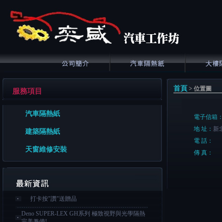
首頁
> 位置圖
服務項目
汽車隔熱紙
電子信箱
地 址：
新
建築隔熱紙
電 話：
天窗維修安裝
傳 真：
打卡按"讚"送贈品
Deno SUPER-LEX GH系列 極致視野與光學隔熱
完美兼備!